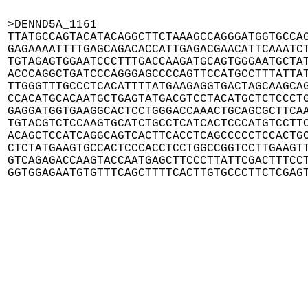
>DENND5A_1161

TTATGCCAGTACATACAGGCTTCTAAAGCCAGGGATGGTGCCAG
GAGAAAATTTTGAGCAGACACCATTGAGACGAACATTCAAATCT
TGTAGAGTGGAATCCCTTTGACCAAGATGCAGTGGGAATGCTAT
ACCCAGGCTGATCCCAGGGAGCCCCAGTTCCATGCCTTTATTAT
TTGGGTTTGCCCTCACATTTTATGAAGAGGTGACTAGCAAGCAG
CCACATGCACAATGCTGAGTATGACGTCCTACATGCTCTCCCTG
GAGGATGGTGAAGGCACTCCTGGGACCAAACTGCAGCGCTTCAA
TGTACGTCTCCAAGTGCATCTGCCTCATCACTCCCATGTCCTTC
ACAGCTCCATCAGGCAGTCACTTCACCTCAGCCCCCTCCACTGC
CTCTATGAAGTGCCACTCCCACCTCCTGGCCGGTCCTTGAAGTT
GTCAGAGACCAAGTACCAATGAGCTTCCCTTATTCGACTTTCCT
GGTGGAGAATGTGTTTCAGCTTTTCACTTGTGCCCTTCTCGAG