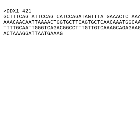
>DDX1_421

GCTTTCAGTATTCCAGTCATCCAGATAGTTTATGAAACTCTAAA
AAACAACAATTAAAACTGGTGCTTCAGTGCTCAACAAATGGCAA
TTTTGCAATTGGGTCAGACGGCCTTTGTTGTCAAAGCAGAGAAG
ACTAAAGGATTAATGAAAG