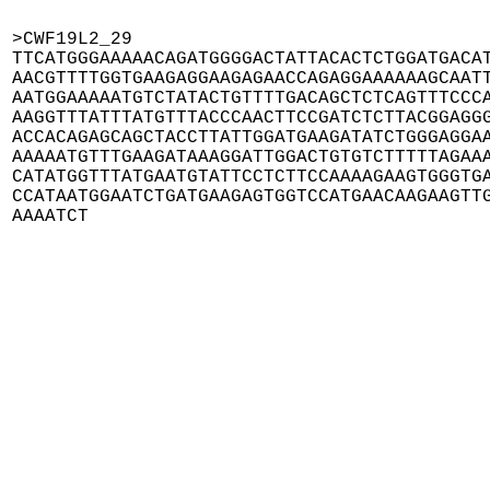
>CWF19L2_29

TTCATGGGAAAAACAGATGGGGACTATTACACTCTGGATGACAT
AACGTTTTGGTGAAGAGGAAGAGAACCAGAGGAAAAAAGCAATT
AATGGAAAAATGTCTATACTGTTTTGACAGCTCTCAGTTTCCCA
AAGGTTTATTTATGTTTACCCAACTTCCGATCTCTTACGGAGGG
ACCACAGAGCAGCTACCTTATTGGATGAAGATATCTGGGAGGAA
AAAAATGTTTGAAGATAAAGGATTGGACTGTGTCTTTTTAGAAA
CATATGGTTTATGAATGTATTCCTCTTCCAAAAGAAGTGGGTGA
CCATAATGGAATCTGATGAAGAGTGGTCCATGAACAAGAAGTTG
AAAATCT