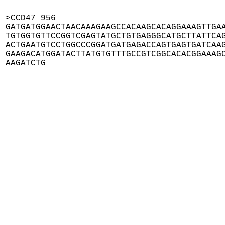
>CCD47_956

GATGATGGAACTAACAAAGAAGCCACAAGCACAGGAAAGTTGAA
TGTGGTGTTCCGGTCGAGTATGCTGTGAGGGCATGCTTATTCAG
ACTGAATGTCCTGGCCCGGATGATGAGACCAGTGAGTGATCAAG
GAAGACATGGATACTTATGTGTTTGCCGTCGGCACACGGAAAGC
AAGATCTG