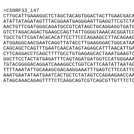
>C5ORF33_147

CTTGCATTGAAAGGCTCTAGCTACAGTGGACTACTTGAACGACA
ATATTATAGATAGTTTACGGAATGAGGGAATTGAGGTTCGTCTA
AACTGTTCGATGGGCAGATGCCGTCATAGCTGCAGGAGGTGATG
GTCTTAGACAGACTGAAGCCAGTTATTGGGGTAAACACGGATCC
TGCCTGTTCGATACACACATTCCTTCCCAGAAGCCTTACAGAAG
ATGGAGGCAACGAATCAGGTTATACCTTGAAGGGACTGGCATAA
CAGCAGCTCAGTTTGAATCAACATAGTAGAGCATTTAACATTGA
CTTCAGGACCTCAGCTTTTGCCTGTGAGAGCACTAAATGAAGTC
GGCTTCCTACTATGAGATTTCAGTAGATGATGGTCCATGGGAAA
TGTACGGGGACAGGATCAAAGGCCTGGTCATTCAATATTAATAG
TTTTAAATATTGCAAAGCGACAAGGAAATTTGAGTCTTCCATTG
AAATGAATATAATGAATCACTGCTCTATAGTCCAGAAGAACCAA
ATAGCAAACAGAGTTTTCTCAAGCAGTCGTCAGCGTTGTTTCT