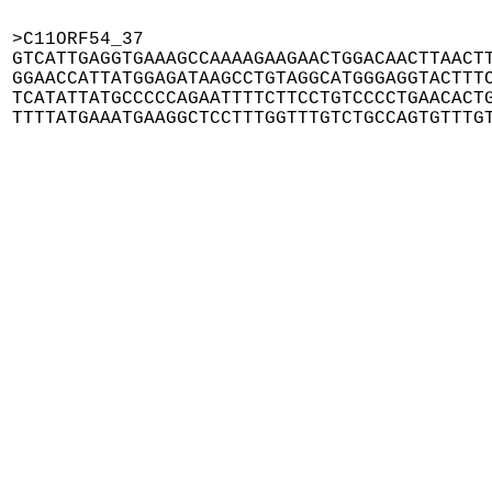
>C11ORF54_37

GTCATTGAGGTGAAAGCCAAAAGAAGAACTGGACAACTTAACTT
GGAACCATTATGGAGATAAGCCTGTAGGCATGGGAGGTACTTTC
TCATATTATGCCCCCAGAATTTTCTTCCTGTCCCCTGAACACTG
TTTTATGAAATGAAGGCTCCTTTGGTTTGTCTGCCAGTGTTTG