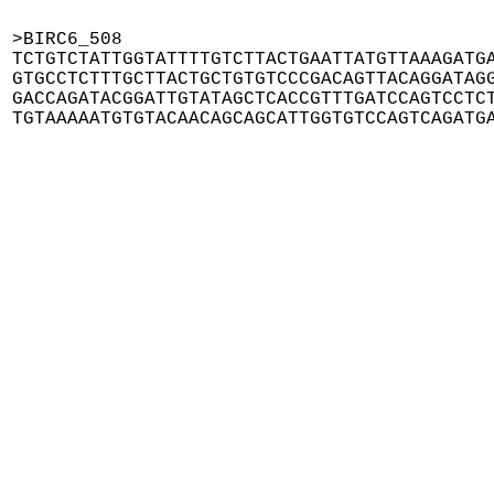
>BIRC6_508

TCTGTCTATTGGTATTTTGTCTTACTGAATTATGTTAAAGATGA
GTGCCTCTTTGCTTACTGCTGTGTCCCGACAGTTACAGGATAGG
GACCAGATACGGATTGTATAGCTCACCGTTTGATCCAGTCCTCT
TGTAAAAATGTGTACAACAGCAGCATTGGTGTCCAGTCAGATG