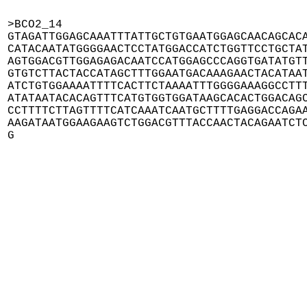
>BCO2_14

GTAGATTGGAGCAAATTTATTGCTGTGAATGGAGCAACAGCACA
CATACAATATGGGGAACTCCTATGGACCATCTGGTTCCTGCTAT
AGTGGACGTTGGAGAGACAATCCATGGAGCCCAGGTGATATGTT
GTGTCTTACTACCATAGCTTTGGAATGACAAAGAACTACATAAT
ATCTGTGGAAAATTTTCACTTCTAAAATTTGGGGAAAGGCCTTT
ATATAATACACAGTTTCATGTGGTGGATAAGCACACTGGACAGC
CCTTTTCTTAGTTTTCATCAAATCAATGCTTTTGAGGACCAGAA
AAGATAATGGAAGAAGTCTGGACGTTTACCAACTACAGAATCTC
G