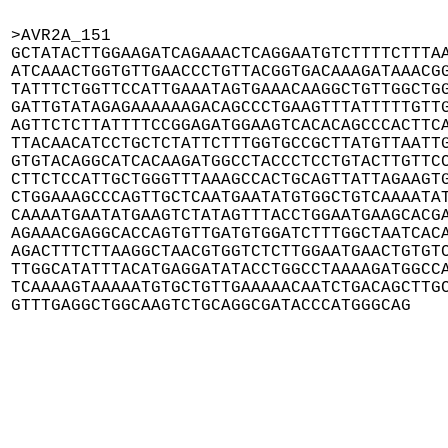
>AVR2A_151

GCTATACTTGGAAGATCAGAAACTCAGGAATGTCTTTTCTTTAA
ATCAAACTGGTGTTGAACCCTGTTACGGTGACAAAGATAAACGG
TATTTCTGGTTCCATTGAAATAGTGAAACAAGGCTGTTGGCTGG
GATTGTATAGAGAAAAAAGACAGCCCTGAAGTTTATTTTTGTTG
AGTTCTCTTATTTTCCGGAGATGGAAGTCACACAGCCCACTTCA
TTACAACATCCTGCTCTATTCTTTGGTGCCGCTTATGTTAATTG
GTGTACAGGCATCACAAGATGGCCTACCCTCCTGTACTTGTTCC
CTTCTCCATTGCTGGGTTTAAAGCCACTGCAGTTATTAGAAGTG
CTGGAAAGCCCAGTTGCTCAATGAATATGTGGCTGTCAAAATAT
CAAAATGAATATGAAGTCTATAGTTTACCTGGAATGAAGCACGA
AGAAACGAGGCACCAGTGTTGATGTGGATCTTTGGCTAATCACA
AGACTTTCTTAAGGCTAACGTGGTCTCTTGGAATGAACTGTGTC
TTGGCATATTTACATGAGGATATACCTGGCCTAAAAGATGGCCA
TCAAAAGTAAAAATGTGCTGTTGAAAAACAATCTGACAGCTTGC
GTTTGAGGCTGGCAAGTCTGCAGGCGATACCCATGGGCAG