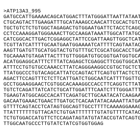
>ATP13A3_995

GATGCCATTGAAAACAGCATGGACTTTATGGGATTAATTATAAT
CTGCAGTACTTGAAGATTTGCATAAAGCCAACATTCGCACTGTC
TGCTGTCTCTGTGGCTAGAGACTGTGGAATGATTCTACCTCAGG
CCTCCAAAGGATGGGAAACTTGCCAAGATAAATTGGCATTATGC
CATCGGCACTTGACTCGGAGGCTATTCCGATTAAGTTGGCTCAT
TCGTTATCATTTTGCAATGAATGGAAAATCATTTTCAGTAATAC
AAGTTGATGTTGCATGGTACTGTGTTTGCTCGCATGGCACCTGA
TGCAAAATGTAGATTACTTTGTTGGGATGTGCGGTGATGGTGCA
ACATGGAGGCATTTCTTTATCAGAGCTCGAGGCTTCGGTGGCAT
ATTTCCTGTGTGCCAAACCTTATCAGGGAAGGCCGTGCTGCTCT
TTATGGCCCTGTACAGCATTATCCAGTACTTCAGTGTTACTCTC
AGACTTCCAGTTTCTCTTCATTGATCTGGCAATCATTTTGGTTG
GCCTGGAAGGAACTCGTGGCACAAAGGCCACCTTCAGGTCTTAT
TGTCTCAGATTATCATCTGCATTGGATTTCAATCTTTGGGATTT
TGAAGTATGGCAGCCACATTCAGATGCTTGCAATACATCAAGAA
GACAATGAAACTGAACTTGATGCTCACAATATACAAAATTATGA
GTTTTCAGTACCTCATAGTGGCAGTTGCCTTTTCAAAAGGAAAG
TTATTTTTTTGTTACATCTGTGATTTTTTTGTATGTTTTCATAC
TCTGTGGACCATGTTCTCCAGATAGTATGTATACCGTATCAGTG
TTGGCAATGCCCTTGTATCTATCGTGGTGGAG