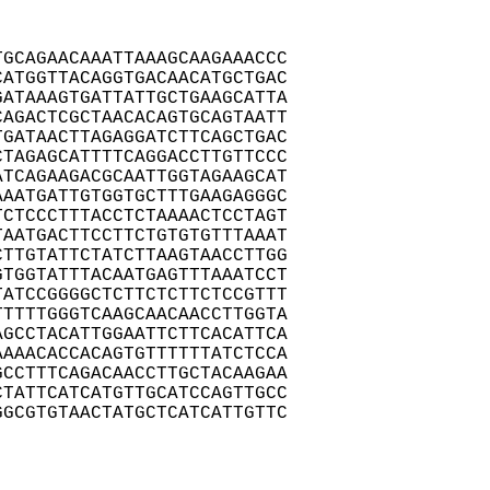
GCAGAACAAATTAAAGCAAGAAACCC

ATGGTTACAGGTGACAACATGCTGAC

ATAAAGTGATTATTGCTGAAGCATTA

AGACTCGCTAACACAGTGCAGTAATT

GATAACTTAGAGGATCTTCAGCTGAC

TAGAGCATTTTCAGGACCTTGTTCCC

TCAGAAGACGCAATTGGTAGAAGCAT

AATGATTGTGGTGCTTTGAAGAGGGC

CTCCCTTTACCTCTAAAACTCCTAGT

AATGACTTCCTTCTGTGTGTTTAAAT

TTGTATTCTATCTTAAGTAACCTTGG

TGGTATTTACAATGAGTTTAAATCCT

ATCCGGGGCTCTTCTCTTCTCCGTTT

TTTTGGGTCAAGCAACAACCTTGGTA

GCCTACATTGGAATTCTTCACATTCA

AAACACCACAGTGTTTTTTATCTCCA

CCTTTCAGACAACCTTGCTACAAGAA

TATTCATCATGTTGCATCCAGTTGCC

GCGTGTAACTATGCTCATCATTGTTC
