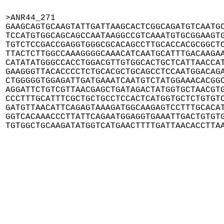
>ANR44_271

GAAGCAGTGCAAGTATTGATTAAGCACTCGGCAGATGTCAATGC
TCCATGTGGCAGCAGCCAATAAGGCCGTCAAATGTGCGGAAGTG
TGTCTCCGACCGAGGTGGGCGCACAGCCTTGCACCACGCGGCTC
TTACTCTTGGCCAAAGGGGCAAACATCAATGCATTTGACAAGAA
CATATATGGGCCACCTGGACGTTGTGGCACTGCTCATTAACCAT
GAAGGGTTACACCCCTCTGCACGCTGCAGCCTCCAATGGACAGA
CTGGGGGTGGAGATTGATGAAATCAATGTCTATGGAAACACGGC
AGGATTCTGTCGTTAACGAGCTGATAGACTATGGTGCTAACGTG
CCCTTTGCATTTCGCTGCTGCCTCCACTCATGGTGCTCTGTGTC
GATGTTAACATTCAGAGTAAAGATGGCAAGAGTCCTTTGCACAT
GGTCACAAACCCTTATTCAGAATGGAGGTGAAATTGACTGTGTG
TGTGGCTGCAAGATATGGTCATGAACTTTTGATTAACACCTTA