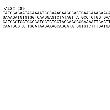
>ALS2_289

TATGGAGAATACAAAATCCCAAACAAGGCACTGAACAAAGAAGA
GAAAGATGTGTGGTCAAGGAGTCTATAGTTATGCCTCTGGTGAA
CATGCGTCATGGCCATGGTCTCCTACGAAGCGGAAAATTGACTT
CAATGGGTATTGGATAAGAAAGCAGGATATGGTGTCTTTGATG